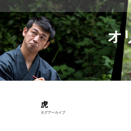
コ
ン
テ
ン
ツ
オ
へ
ス
キ
ッ
プ
虎
タグアーカイブ