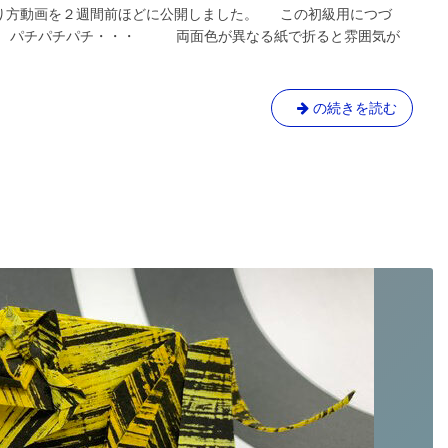
折り方動画を２週間前ほどに公開しました。 この初級用につづ
！ パチパチパチ・・・ 両面色が異なる紙で折ると雰囲気が
ト
の続きを読む
ラ
の
折
り
方
動
画
公
開
し
ま
し
た！