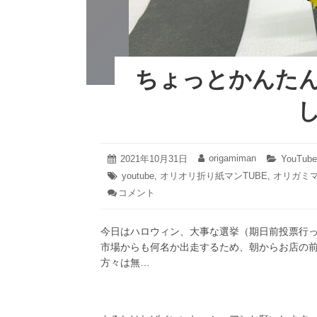
ちょっとかんた
2021
origamiman
投
2021年10月31日
投
カ
YouTu
年
稿
稿
テ
タ
youtube
,
オリオリ折り紙マンTUBE
,
オリガミ
10
日:
者:
ゴ
グ:
コメント
: ち
月
リ
31
ょ
ー:
日
っ
今日はハロウィン、大事な選挙（期日前投票行
と
か
市場からも何名か出走するため、朝からお店の
ん
方々は無…
た
ん
な
ト