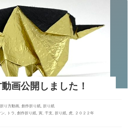
方動画公開しました！
be折り方動画
,
創作折り紙
,
折り紙
マン
,
トラ
,
創作折り紙
,
寅
,
干支
,
折り紙
,
虎
,
２０２２年