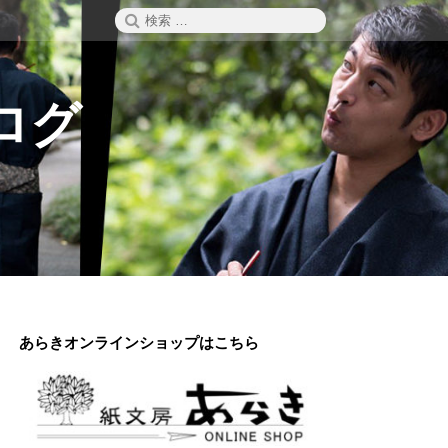
検
検
索
索:
ログ
あらきオンラインショップはこちら