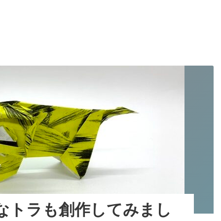
っ
と
か
ん
た
ん
な
ト
ラ
の
折
り
方
動
画
公
開
し
ま
なトラも創作してみまし
し