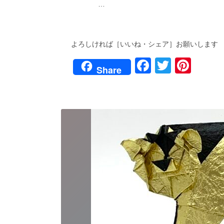
…
よろしければ［いいね・シェア］お願いします
F
T
Pi
Share
a
wi
nt
c
tt
er
e
er
e
b
st
o
o
k