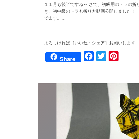
１１月も後半ですね～ さて、初級用のトラの
折
り
き、初中級のトラも折り方動画公開しました
方
でます。…
動
画
公
開
よろしければ［いいね・シェア］お願いします
し
ま
F
T
Pi
し
Share
た！
a
wi
nt
c
tt
er
e
er
e
b
st
o
o
k