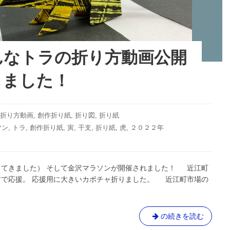
んなトラの折り方動画公開
しました！
be折り方動画
,
創作折り紙
,
折り図
,
折り紙
マン
,
トラ
,
創作折り紙
,
寅
,
干支
,
折り紙
,
虎
,
２０２２年
ってきました） そして金沢マラソンが開催されました！ 近江町
前で応援。 応援用に大きいカボチャ折りました。 近江町市場の
ち
の続きを読む
ょ