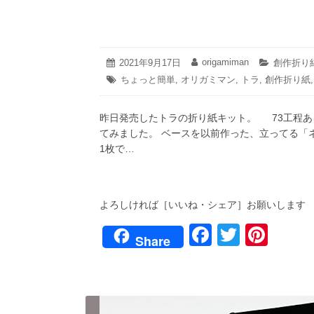
2021
origamiman
投
2021年9月17日
投
カ
創作折り
年
稿
稿
テ
タ
ちょっと簡単
,
オリガミマン
,
トラ
,
創作折り紙
10
日:
者:
ゴ
グ:
月
リ
27
ー:
昨日発売したトラの折り紙キット。 73工程
日
てみました。 ベースを以前作った、立ってる
1枚で…
よろしければ［いいね・シェア］お願いします
F
T
Pi
Share
a
wi
nt
c
tt
er
e
er
e