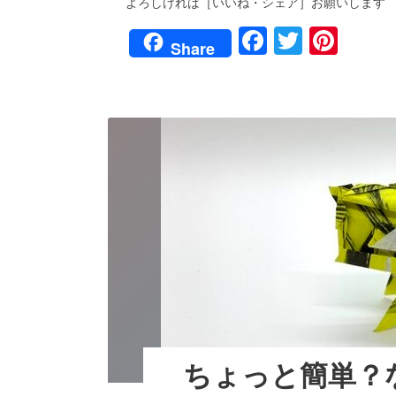
よろしければ［いいね・シェア］お願いします
ラ
の
F
T
Pi
折
Share
り
a
wi
nt
方
動
c
tt
er
画
公
e
er
e
開
b
st
し
ま
o
し
た！
o
k
ちょっと簡単？