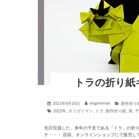
b
st
o
o
k
トラの折り紙
2021
origamiman
投
2021年9月16日
投
カ
創作折り
年
稿
稿
テ
タ
2022年
,
オリガミマン
,
トラ
,
創作折り紙
,
寅
,
干
10
日:
者:
ゴ
グ:
月
リ
27
ー:
先日完成した、来年の干支である「トラ」の折り
日
チ・・・ 店頭、オンラインショップにて販売