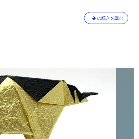
キ
ッ
ト
ト
の続きを読む
販
ラ
売
の
し
折
ま
し
り
た！
紙
キ
ッ
ト
販
売
し
ま
し
た！