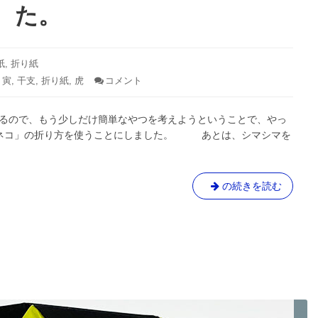
た！
た。
紙
,
折り紙
,
寅
,
干支
,
折り紙
,
虎
コメント
: ち
ょ
っ
あるので、もう少しだけ簡単なやつを考えようということで、やっ
と
簡
「ネコ」の折り方を使うことにしました。 あとは、シマシマを
単？
な
ト
ラ
ち
の続きを読む
も
ょ
創
っ
作
と
し
て
簡
み
単？
ま
な
し
ト
た。
ラ