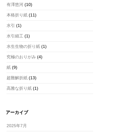
有澤悠河
(10)
本格折り紙
(11)
水引
(1)
水引細工
(1)
水生生物の折り紙
(1)
究極のおりがみ
(4)
紙
(9)
超難解折紙
(13)
高雅な折り紙
(1)
アーカイブ
2025年7月