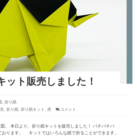
も
創
作
し
て
み
ま
し
た。
キット販売しました！
紙
,
折り紙
支
,
折り紙
,
折り紙キット
,
虎
コメント
: ト
ラ
の
図。 本日より、折り紙キットを販売しました！ パチパチパ
折
り
しております。 キットではいろんな紙で折ることができます。
紙