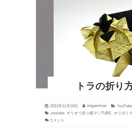
トラの折り
2021
origamiman
投
2021年11月19日
投
カ
YouTu
年
稿
稿
テ
タ
youtube
,
オリオリ折り紙マンTUBE
,
オリガミ
11
日:
者:
ゴ
グ:
コメント
: ト
月
リ
19
ラ
ー:
日
の