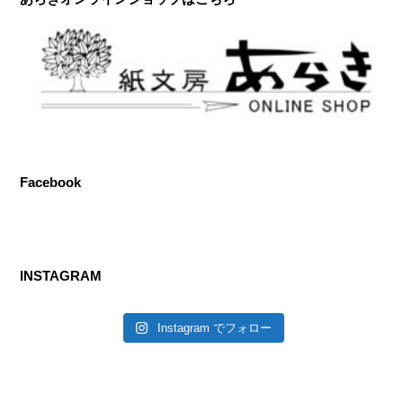
b
st
動
画
o
公
o
開
し
k
ま
し
た！
Facebook
INSTAGRAM
Instagram でフォロー