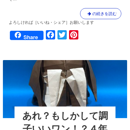
2022
年
ブ
の続きを読む
金
沢
ル、
よろしければ［いいね・シェア］お願いします
マ
風
ラ
F
T
Pi
に
ソ
Share
な
ン
a
wi
nt
れ
こ
c
tt
er
こ
た
に
か
e
er
e
完
い？
結！！
b
st
2022
４
年
年
o
ぶ
金
り
o
沢
金
マ
k
沢
ラ
マ
ラ
ソ
あれ？もしかして調
ソ
ン
ン
こ
へ
子いいワン！？４年
こ
の