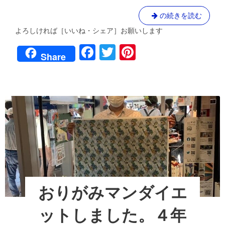
的
に
お
の続きを読む
練
り
習。
よろしければ［いいね・シェア］お願いします
が
で
F
T
Pi
も・・・
み
Share
４
マ
a
wi
nt
年
ン
ぶ
c
tt
er
本
り
金
格
e
er
e
沢
的
マ
b
st
に
ラ
練
o
ソ
習。
ン
o
へ
で
の
も・・・
k
道
４
②
年
おりがみマンダイエ
ぶ
り
ットしました。４年
金