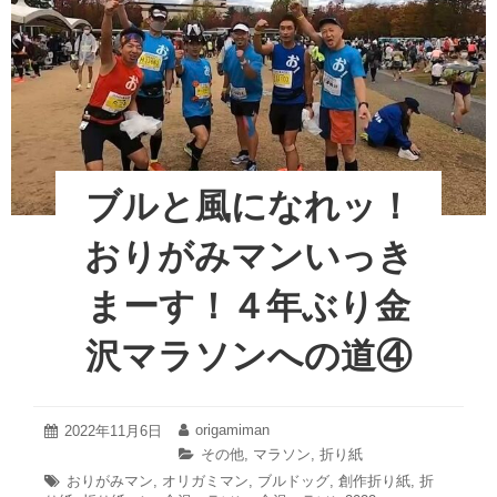
e
er
e
ラ
と
ソ
b
st
一
ン
体
o
へ
化！？
の
o
道
４
⑤
年
k
ぶ
り
ブルと風になれッ！
金
沢
おりがみマンいっき
マ
ラ
まーす！４年ぶり金
ソ
ン
沢マラソンへの道④
へ
の
道
⑤
2022
origamiman
投
2022年11月6日
投
年
稿
稿
カ
その他
,
マラソン
,
折り紙
11
日:
者:
テ
タ
おりがみマン
,
オリガミマン
,
ブルドッグ
,
創作折り紙
,
折
月
ゴ