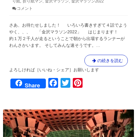
り紙
グ:
,
折り紙マン
,
金沢マラソン
,
金沢マラソン2022
6
リ
日
コメント
: ブ
ー:
ル
と
さあ、お待たせしました！ いろいろ書きすぎて４話でよう
風
に
やく、、、 「金沢マラソン2022」 はじまります！
な
約１万２千人が走るということで朝から出場するランナーが
れ
わんさかいます。 そしてみんな速そうです。…
ッ！
お
り
ブ
の続きを読む
が
ル
み
よろしければ［いいね・シェア］お願いします
と
マ
F
T
Pi
ン
風
Share
い
に
a
wi
nt
っ
な
き
c
tt
er
れ
ま
ー
ッ！
e
er
e
す！
お
４
b
st
り
年
が
o
ぶ
み
り