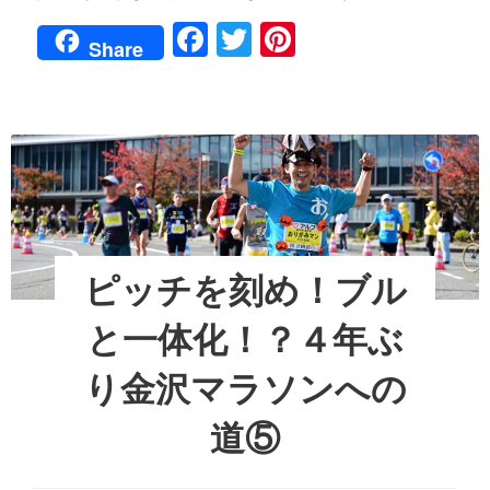
も
ン！？
F
T
Pi
４
し
Share
年
か
a
wi
nt
ぶ
し
り
c
tt
er
て
金
沢
調
e
er
e
マ
子
ラ
b
st
い
ソ
い
o
ン
ワ
へ
o
の
ン！？
道
４
k
ピッチを刻め！ブル
⑥
年
ぶ
と一体化！？４年ぶ
り
金
り金沢マラソンへの
沢
マ
道⑤
ラ
ソ
ン