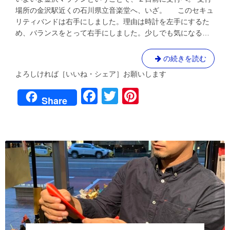
道
本
場所の金沢駅近くの石川県立音楽堂へ、いざ。 このセキュ
④
番！
リティバンドは右手にしました。理由は時計を左手にするた
相
め、バランスをとって右手にしました。少しでも気になる…
棒
の
ブ
い
の続きを読む
ル
よ
と
よろしければ［いいね・シェア］お願いします
い
走
F
T
Pi
り
よ
Share
マ
本
a
wi
nt
ッ
番！
ス
c
tt
er
相
ル
～!?
棒
e
er
e
４
の
年
b
st
ブ
ぶ
ル
o
り
と
金
o
沢
走
マ
り
k
ラ
マ
ソ
ッ
ン