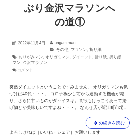
沢
ぶり金沢マラソンへ
マ
ラ
の道①
ソ
ン
へ
の
2022
origamiman
投
2022年11月4日
投
年
道
稿
稿
カ
その他
,
マラソン
,
折り紙
11
日:
者:
②
テ
タ
おりがみマン
,
オリガミマン
,
ダイエット
,
折り紙
,
折り紙
月
ゴ
マン
グ:
,
金沢マラソン
5
リ
日
コメント
: お
ー:
り
が
突然ダイエットということですみません。 オリガミマンも気
み
マ
づけば40代・・・。 コロナ禍少し前から運動する機会が減
ン
り、さらに甘いものがダ～イスキ。食欲もけっこうあって揚
ダ
げ物とか美味しいですよね・・・。 なんせ店が近江町市場…
イ
エ
ッ
お
の続きを読む
ト
り
し
よろしければ［いいね・シェア］お願いします
が
ま