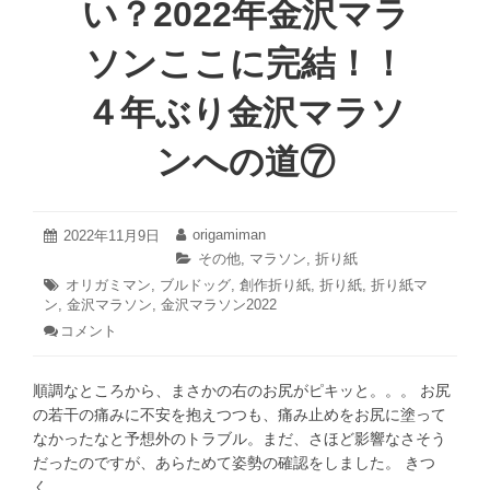
い？2022年金沢マラ
ソンここに完結！！
４年ぶり金沢マラソ
ンへの道⑦
2022
origamiman
投
2022年11月9日
投
年
稿
稿
カ
その他
,
マラソン
,
折り紙
11
日:
者:
テ
タ
オリガミマン
,
ブルドッグ
,
創作折り紙
,
折り紙
,
折り紙マ
月
ゴ
ン
,
グ:
金沢マラソン
,
金沢マラソン2022
9
リ
日
コメント
: ブ
ー:
ル、
風
順調なところから、まさかの右のお尻がピキッと。。。 お尻
に
な
の若干の痛みに不安を抱えつつも、痛み止めをお尻に塗って
れ
なかったなと予想外のトラブル。まだ、さほど影響なさそう
た
だったのですが、あらためて姿勢の確認をしました。 きつ
か
く…
い？