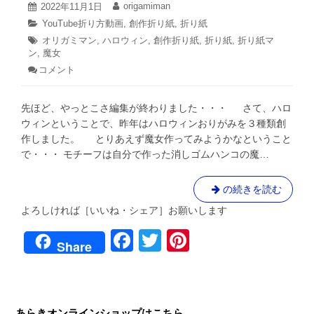
ソ
2022
origamiman
投
2022年11月1日
投
年
ン
稿
稿
カ
YouTube折り方動画
,
創作折り紙
,
折り紙
11
日:
者:
へ
テ
タ
オリガミマン
,
月
ハロウィン
,
創作折り紙
,
折り紙
,
折り紙マ
ゴ
の
1
ン
,
グ:
魔女
リ
日
道
コメント
: 魔
ー:
①
女
の
先ほど、やっとこさ編集が終わりました・・・ さて、ハロ
折
り
ウィンということで、昨年はハロウィンおりがみを３種類創
紙
作しました。 とりあえず魔女作ってみようかなということ
を
で・・・ モチーフは自分で作った消しゴムハンコの魔…
創
作・
動
魔
の続きを読む
画
女
公
よろしければ［いいね・シェア］お願いします
の
開
F
T
Pi
し
折
Share
ま
り
a
wi
nt
し
紙
た！
c
tt
er
を
創
e
er
e
あらきオンラインショップはこちら
作・