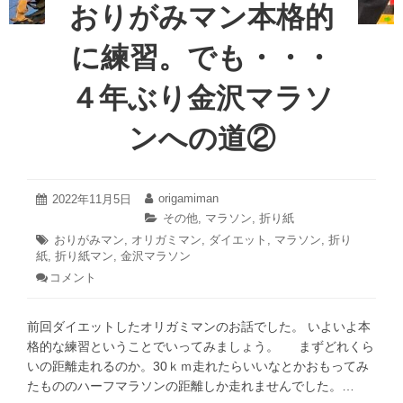
おりがみマン本格的
へ
ス
の
ル
に練習。でも・・・
道
～!?
③
４
４年ぶり金沢マラソ
年
ぶ
ンへの道②
り
金
沢
マ
2022
origamiman
投
2022年11月5日
投
年
ラ
稿
稿
カ
その他
,
マラソン
,
折り紙
11
日:
者:
ソ
テ
タ
おりがみマン
,
オリガミマン
,
ダイエット
,
マラソン
,
折り
月
ゴ
ン
紙
,
グ:
折り紙マン
,
金沢マラソン
5
リ
日
へ
コメント
: お
ー:
の
り
が
道
前回ダイエットしたオリガミマンのお話でした。 いよいよ本
み
③
マ
格的な練習ということでいってみましょう。 まずどれくら
ン
いの距離走れるのか。30ｋｍ走れたらいいなとかおもってみ
本
たもののハーフマラソンの距離しか走れませんでした。…
格