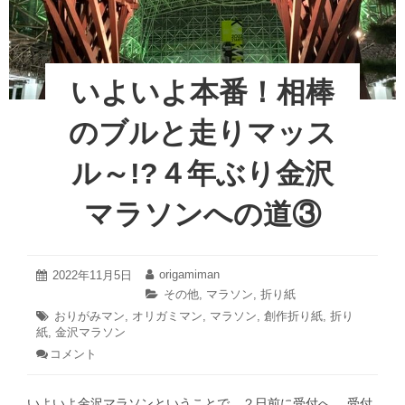
o
金
マ
沢
ン
k
マ
い
ラ
っ
ソ
いよいよ本番！相棒
ン
き
へ
ま
のブルと走りマッス
の
ー
道
す！
④
ル～!?４年ぶり金沢
４
年
マラソンへの道③
ぶ
り
金
沢
2022
origamiman
投
2022年11月5日
投
年
マ
稿
稿
カ
その他
,
マラソン
,
折り紙
11
日:
者:
ラ
テ
タ
おりがみマン
,
オリガミマン
,
マラソン
,
創作折り紙
,
折り
月
ゴ
ソ
紙
,
グ:
金沢マラソン
5
リ
日
ン
コメント
: い
ー:
へ
よ
い
の
いよいよ金沢マラソンということで、２日前に受付へ。 受付
よ