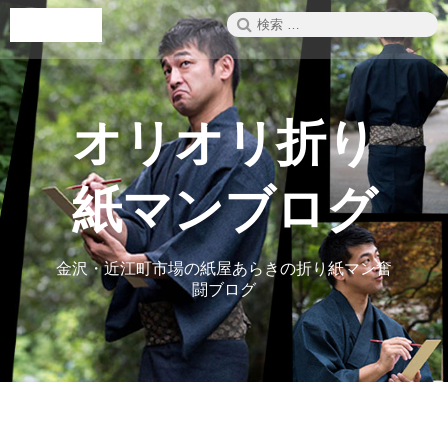
コ
検
メニュー
ン
索:
テ
ン
ツ
へ
オリオリ折り
ス
キ
ッ
紙マンブログ
プ
金沢・近江町市場の紙屋あらきの折り紙マン奮
闘ブログ