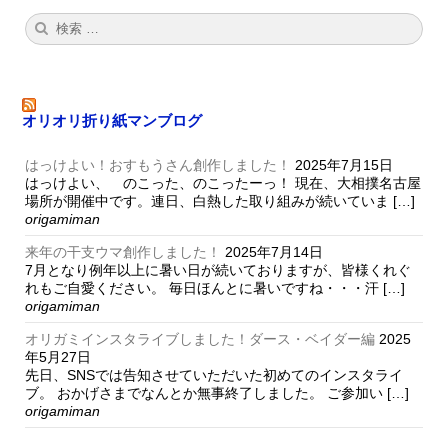
検
検
索:
索
オリオリ折り紙マンブログ
はっけよい！おすもうさん創作しました！
2025年7月15日
はっけよい、 のこった、のこったーっ！ 現在、大相撲名古屋
場所が開催中です。連日、白熱した取り組みが続いていま […]
origamiman
来年の干支ウマ創作しました！
2025年7月14日
7月となり例年以上に暑い日が続いておりますが、皆様くれぐ
れもご自愛ください。 毎日ほんとに暑いですね・・・汗 […]
origamiman
オリガミインスタライブしました！ダース・ベイダー編
2025
年5月27日
先日、SNSでは告知させていただいた初めてのインスタライ
ブ。 おかげさまでなんとか無事終了しました。 ご参加い […]
origamiman