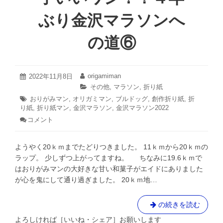
道
に
ぶり金沢マラソンへ
⑦
完
結！！
の道⑥
４
年
ぶ
り
2022
origamiman
投
2022年11月8日
投
年
金
稿
稿
カ
その他
,
マラソン
,
折り紙
11
日:
者:
沢
テ
タ
おりがみマン
,
オリガミマン
,
ブルドッグ
,
創作折り紙
,
折
月
ゴ
マ
り紙
グ:
,
折り紙マン
,
金沢マラソン
,
金沢マラソン2022
8
リ
日
ラ
コメント
: あ
ー:
ソ
れ？
も
ン
ようやく20ｋｍまでたどりつきました。 11ｋｍから20ｋｍの
し
へ
か
ラップ。 少しずつ上がってますね。 ちなみに19.6ｋｍで
の
し
はおりがみマンの大好きな甘い和菓子がエイドにありました
道
て
が心を鬼にして通り過ぎました。 20ｋｍ地…
調
⑦
子
い
あ
の続きを読む
い
れ？
ワ
よろしければ［いいね・シェア］お願いします