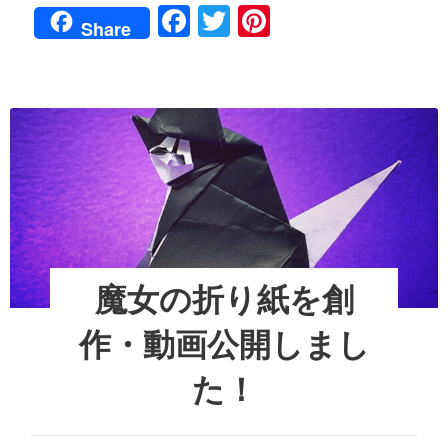
F
T
Pi
し
み
Share
た。
マ
a
wi
nt
４
ン
年
c
tt
er
ダ
ぶ
り
イ
e
er
e
金
エ
沢
b
st
ッ
マ
ト
o
ラ
し
ソ
o
ン
ま
へ
し
k
の
た。
道
４
①
魔女の折り紙を創
年
ぶ
作・動画公開しまし
り
金
た！
沢
マ
ラ