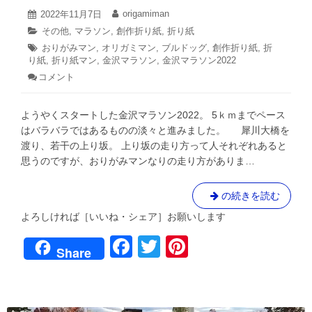
2022
origamiman
へ
投
2022年11月7日
投
年
稿
稿
の
カ
その他
,
マラソン
,
創作折り紙
,
折り紙
11
日:
者:
テ
道
タ
おりがみマン
,
月
オリガミマン
,
ブルドッグ
,
創作折り紙
,
折
ゴ
7
⑥
り紙
グ:
,
折り紙マン
,
金沢マラソン
,
金沢マラソン2022
リ
日
コメント
: ピ
ー:
ッ
チ
ようやくスタートした金沢マラソン2022。 5ｋｍまでペース
を
刻
はバラバラではあるものの淡々と進みました。 犀川大橋を
め！
渡り、若干の上り坂。 上り坂の走り方って人それぞれあると
ブ
思うのですが、おりがみマンなりの走り方がありま…
ル
と
一
ピ
の続きを読む
体
ッ
化！？
よろしければ［いいね・シェア］お願いします
チ
４
F
T
Pi
年
を
Share
ぶ
刻
a
wi
nt
り
め！
金
c
tt
er
ブ
沢
マ
ル