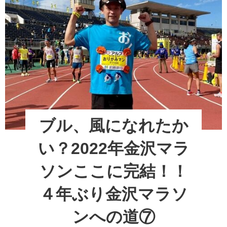
ガ
b
st
ミ
展
o
示
o
会！？
k
ブル、風になれたか
い？2022年金沢マラ
ソンここに完結！！
４年ぶり金沢マラソ
ンへの道⑦