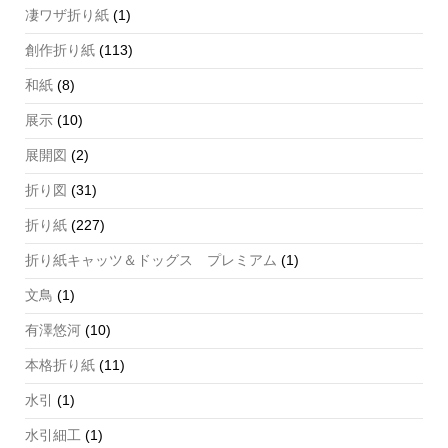
凄ワザ折り紙
(1)
創作折り紙
(113)
和紙
(8)
展示
(10)
展開図
(2)
折り図
(31)
折り紙
(227)
折り紙キャッツ＆ドッグス プレミアム
(1)
文鳥
(1)
有澤悠河
(10)
本格折り紙
(11)
水引
(1)
水引細工
(1)