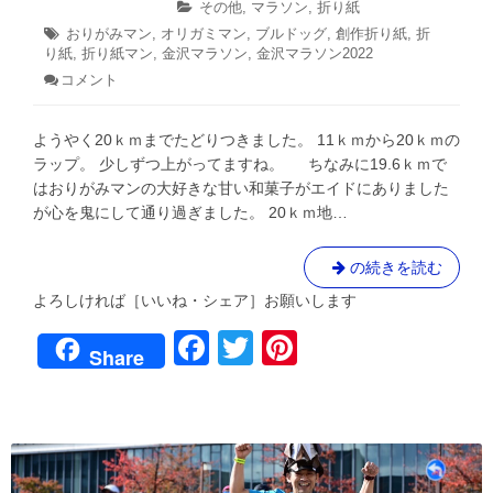
年
金
稿
稿
カ
その他
,
マラソン
,
折り紙
11
日:
者:
沢
テ
タ
おりがみマン
,
オリガミマン
,
ブルドッグ
,
創作折り紙
,
折
月
ゴ
マ
り紙
グ:
,
折り紙マン
,
金沢マラソン
,
金沢マラソン2022
8
リ
日
ラ
コメント
: あ
ー:
ソ
れ？
も
ン
ようやく20ｋｍまでたどりつきました。 11ｋｍから20ｋｍの
し
へ
か
ラップ。 少しずつ上がってますね。 ちなみに19.6ｋｍで
の
し
はおりがみマンの大好きな甘い和菓子がエイドにありました
道
て
が心を鬼にして通り過ぎました。 20ｋｍ地…
調
⑦
子
い
あ
の続きを読む
い
れ？
ワ
よろしければ［いいね・シェア］お願いします
も
ン！？
F
T
Pi
４
し
Share
年
か
a
wi
nt
ぶ
し
り
c
tt
er
て
金
沢
調
e
er
e
マ
子
ラ
b
st
い