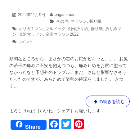
2022
origamiman
投
2022年11月9日
投
年
稿
稿
カ
その他
,
マラソン
,
折り紙
11
日:
者:
テ
タ
オリガミマン
,
ブルドッグ
,
創作折り紙
,
折り紙
,
折り紙マ
月
ゴ
ン
,
グ:
金沢マラソン
,
金沢マラソン2022
9
リ
日
コメント
: ブ
ー:
ル、
風
順調なところから、まさかの右のお尻がピキッと。。。 お尻
に
な
の若干の痛みに不安を抱えつつも、痛み止めをお尻に塗って
れ
なかったなと予想外のトラブル。まだ、さほど影響なさそう
た
だったのですが、あらためて姿勢の確認をしました。 きつ
か
く…
い？
2022
年
ブ
の続きを読む
金
沢
ル、
よろしければ［いいね・シェア］お願いします
マ
風
ラ
F
T
Pi
に
ソ
Share
な
ン
a
wi
nt
れ
こ