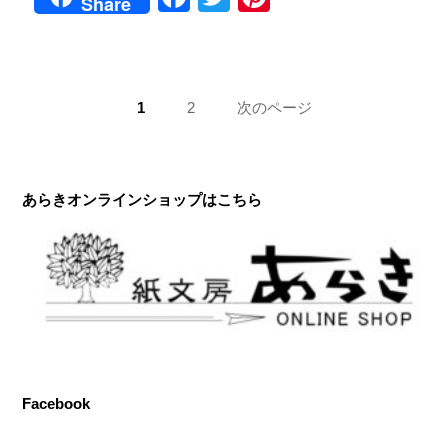
Share
へ
魔
a
wi
nt
の
女
c
tt
er
鶴
に
e
er
e
ペ
チ
ペ
1
ペ
2
次のページ
b
st
ャ
ー
ー
ー
レ
o
ジ:
ジ:
ジ
ン
o
送
ジ
あらきオンラインショップはこちら
～！
k
り
Facebook