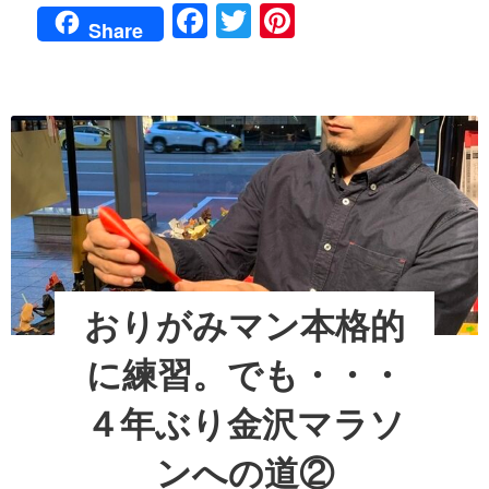
F
T
Pi
り
よ
Share
マ
本
a
wi
nt
ッ
番！
ス
c
tt
er
相
ル
～!?
棒
e
er
e
４
の
年
b
st
ブ
ぶ
ル
o
り
と
金
o
沢
走
マ
り
k
ラ
マ
ソ
ッ
ン
おりがみマン本格的
へ
ス
の
ル
に練習。でも・・・
道
～!?
③
４
４年ぶり金沢マラソ
年
ぶ
ンへの道②
り