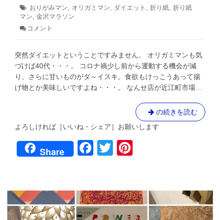
11
日:
者:
②
テ
タ
おりがみマン
,
オリガミマン
,
ダイエット
,
折り紙
,
折り紙
月
ゴ
マン
グ:
,
金沢マラソン
5
リ
日
コメント
: お
ー:
り
が
突然ダイエットということですみません。 オリガミマンも気
み
マ
づけば40代・・・。 コロナ禍少し前から運動する機会が減
ン
り、さらに甘いものがダ～イスキ。食欲もけっこうあって揚
ダ
げ物とか美味しいですよね・・・。 なんせ店が近江町市場…
イ
エ
ッ
お
の続きを読む
ト
り
し
よろしければ［いいね・シェア］お願いします
が
ま
F
T
Pi
し
み
Share
た。
マ
a
wi
nt
４
ン
年
c
tt
er
ダ
ぶ
り
イ
e
er
e
金
エ
沢
b
st
ッ
マ
ト