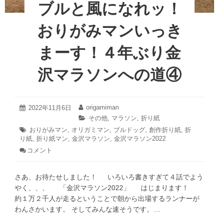
ブルと風になれッ！
金
沢
おりがみマンいっき
マ
ラ
まーす！４年ぶり金
ソ
ン
沢マラソンへの道④
へ
の
道
⑤
2022
origamiman
投
2022年11月6日
投
年
稿
稿
カ
その他
,
マラソン
,
折り紙
11
日:
者:
テ
タ
おりがみマン
,
オリガミマン
,
ブルドッグ
,
創作折り紙
,
折
月
ゴ
り紙
グ:
,
折り紙マン
,
金沢マラソン
,
金沢マラソン2022
6
リ
日
コメント
: ブ
ー:
ル
と
さあ、お待たせしました！ いろいろ書きすぎて４話でよう
風
に
やく、、、 「金沢マラソン2022」 はじまります！
な
約１万２千人が走るということで朝から出場するランナーが
れ
わんさかいます。 そしてみんな速そうです。…
ッ！