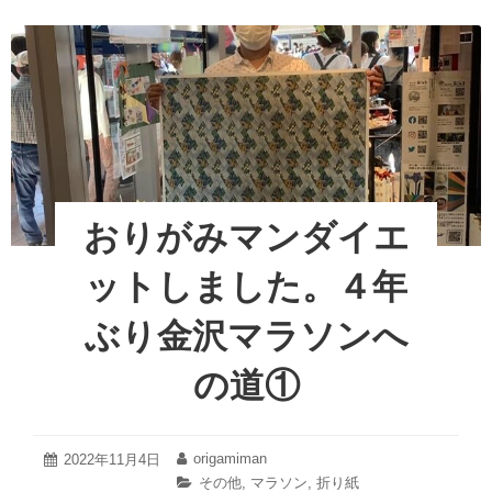
c
tt
er
金
格
e
er
e
沢
的
マ
b
st
に
ラ
練
o
ソ
習。
ン
o
へ
で
の
も・・・
k
道
４
②
年
おりがみマンダイエ
ぶ
り
ットしました。４年
金
沢
ぶり金沢マラソンへ
マ
ラ
の道①
ソ
ン
へ
の
2022
origamiman
投
2022年11月4日
投
年
道
稿
稿
カ
その他
,
マラソン
,
折り紙