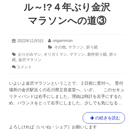
④
ル～!?４年ぶり金沢
４
年
マラソンへの道③
ぶ
り
金
沢
2022
origamiman
投
2022年11月5日
投
年
マ
稿
稿
カ
その他
,
マラソン
,
折り紙
11
日:
者:
ラ
テ
タ
おりがみマン
,
オリガミマン
,
マラソン
,
創作折り紙
,
折り
月
ゴ
ソ
紙
,
グ:
金沢マラソン
5
リ
日
ン
コメント
: い
ー:
へ
よ
い
の
いよいよ金沢マラソンということで、２日前に受付へ。 受付
よ
道
本
場所の金沢駅近くの石川県立音楽堂へ、いざ。 このセキュ
④
番！
リティバンドは右手にしました。理由は時計を左手にするた
相
め、バランスをとって右手にしました。少しでも気になる…
棒
の
ブ
い
の続きを読む
ル
よ
と
よろしければ［いいね・シェア］お願いします
い
走