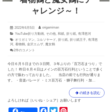
ャレンジ～！
2024
origamiman
投
2022年6月5日
投
年
稿
稿
カ
YouTube折り方動画
,
その他
,
和紙
,
折り紙
,
有澤悠河
5
日:
者:
テ
タ
オリガミマン
,
月
コルソヤード
,
折り紙
,
折り紙王子
,
有澤悠
ゴ
23
河
,
グ:
着物鶴
,
金沢エムザ
,
魔女鶴
リ
日
着
2件のコメント
ー:
物
鶴
今日６月５日までの３日間、３年ぶりの「百万石まつり」で
と
魔
した！ 昨日６月４日はメインの百万石行列ということで多く
女
の方で賑わっておりました。 当店の前でも行列が通りま
鶴
す。 ・音楽パレード ・ミス百万石 ・獅子舞行列 ・加…
に
チ
ャ
着
の続きを読む
レ
物
ン
よろしければ［いいね・シェア］お願いします
鶴
ジ
F
T
Pi
～！
と