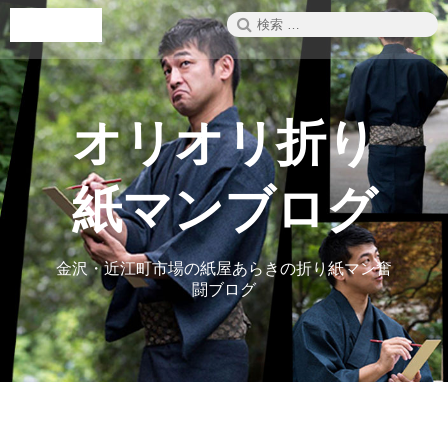
コ
検
メニュー
ン
索:
テ
ン
ツ
へ
オリオリ折り
ス
キ
ッ
紙マンブログ
プ
金沢・近江町市場の紙屋あらきの折り紙マン奮
闘ブログ