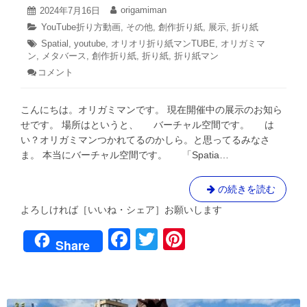
2024
origamiman
投
2024年7月16日
投
年
稿
稿
カ
YouTube折り方動画
,
その他
,
創作折り紙
,
展示
,
折り紙
7
日:
者:
テ
タ
Spatial
,
youtube
月
,
オリオリ折り紙マンTUBE
,
オリガミマ
ゴ
16
ン
,
グ:
メタバース
,
創作折り紙
,
折り紙
,
折り紙マン
リ
日
コメント
: メ
ー:
タ
バ
こんにちは。オリガミマンです。 現在開催中の展示のお知ら
ー
ス
せです。 場所はというと、 バーチャル空間です。 は
で
い？オリガミマンつかれてるのかしら。と思ってるみなさ
オ
ま。 本当にバーチャル空間です。 「Spatia…
リ
ガ
ミ
メ
の続きを読む
展
タ
示
よろしければ［いいね・シェア］お願いします
バ
会！？
F
T
Pi
ー
Share
ス
a
wi
nt
で
c
tt
er
オ
リ
e
er
e