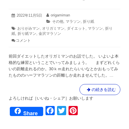
金
沢
マ
2022
origamiman
投
2022年11月5日
投
年
ラ
稿
稿
カ
その他
,
マラソン
,
折り紙
11
日:
者:
ソ
テ
タ
おりがみマン
,
オリガミマン
,
ダイエット
,
マラソン
,
折り
月
ゴ
ン
紙
,
グ:
折り紙マン
,
金沢マラソン
5
リ
日
へ
コメント
: お
ー:
の
り
が
道
前回ダイエットしたオリガミマンのお話でした。 いよいよ本
み
③
マ
格的な練習ということでいってみましょう。 まずどれくら
ン
いの距離走れるのか。30ｋｍ走れたらいいなとかおもってみ
本
たもののハーフマラソンの距離しか走れませんでした。…
格
的
に
お
の続きを読む
練
り
習。
よろしければ［いいね・シェア］お願いします
が
で
F
T
Pi
も・・・
み
Share
４
マ
a
wi
nt
年
ン
ぶ
本
り