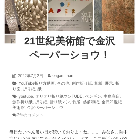
o
ラ
し
ソ
o
ン
ま
へ
し
k
の
た。
道
４
①
21世紀美術館で金沢
年
ぶ
ペーパーショウ！
り
金
沢
マ
2022
origamiman
投
2022年7月2日
投
年
稿
稿
ラ
カ
YouTube折り方動画
,
その他
,
創作折り紙
,
和紙
,
展示
,
折
7
日:
者:
ソ
り図
テ
,
折り紙
,
紙
月
ゴ
ン
2
タ
youtube
,
オリオリ折り紙マンTUBE
,
ペンギン
,
中島商店
,
リ
日
創作折り紙
グ:
,
折り紙
,
折り紙マン
,
竹尾
,
越前和紙
,
金沢21世紀
へ
ー:
美術館
,
金沢ペーパーショウ
の
21
2件のコメント
道
世
①
紀
美
毎日たいへん暑い日が続いておりますね。。。 みなさま熱中
術
症にはどうぞお気をつけください。 さて、ここ最近バタバタ