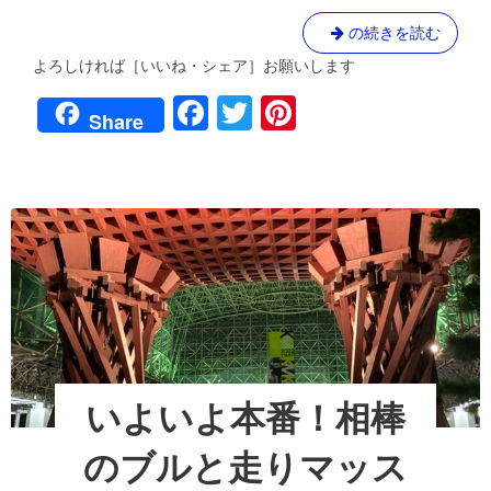
お
り
ブ
の続きを読む
が
ル
み
よろしければ［いいね・シェア］お願いします
と
マ
F
T
Pi
ン
風
Share
い
に
a
wi
nt
っ
な
き
c
tt
er
れ
ま
ー
ッ！
e
er
e
す！
お
４
b
st
り
年
が
o
ぶ
み
り
o
金
マ
沢
ン
k
マ
い
ラ
っ
ソ
いよいよ本番！相棒
ン
き
へ
ま
のブルと走りマッス
の
ー
道
す！