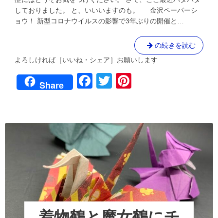
館
しておりました。 と、いいいますのも。 金沢ペーパーシ
で
ョウ！ 新型コロナウイルスの影響で3年ぶりの開催と…
金
沢
ペ
21
の続きを読む
ー
世
パ
よろしければ［いいね・シェア］お願いします
ー
紀
シ
F
T
Pi
美
Share
ョ
術
a
wi
nt
ウ！
館
へ
c
tt
er
で
の
金
e
er
e
沢
b
st
ペ
ー
o
パ
o
ー
シ
k
ョ
ウ！
着物鶴と魔女鶴にチ