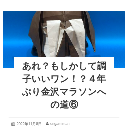
c
tt
er
こ
た
に
か
e
er
e
完
い？
結！！
b
st
2022
４
年
年
o
ぶ
金
り
o
沢
金
マ
k
沢
ラ
マ
ラ
ソ
あれ？もしかして調
ソ
ン
ン
こ
へ
子いいワン！？４年
こ
の
道
に
ぶり金沢マラソンへ
⑦
完
結！！
の道⑥
４
年
ぶ
り
2022
origamiman
投
2022年11月8日
投