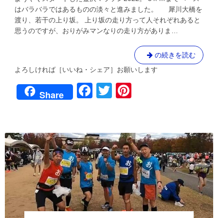
刻
はバラバラではあるものの淡々と進みました。 犀川大橋を
め！
渡り、若干の上り坂。 上り坂の走り方って人それぞれあると
ブ
思うのですが、おりがみマンなりの走り方がありま…
ル
と
一
ピ
の続きを読む
体
ッ
化！？
よろしければ［いいね・シェア］お願いします
チ
４
F
T
Pi
年
を
Share
ぶ
刻
a
wi
nt
り
め！
金
c
tt
er
ブ
沢
マ
ル
e
er
e
ラ
と
ソ
b
st
一
ン
体
o
へ
化！？
の
o
道
４
⑤
年
k
ぶ
り