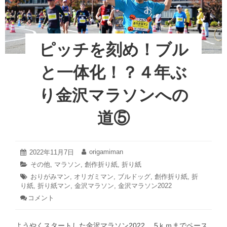
ソ
い
o
ン
ワ
へ
o
の
ン！？
道
４
k
ピッチを刻め！ブル
⑥
年
ぶ
と一体化！？４年ぶ
り
金
り金沢マラソンへの
沢
マ
道⑤
ラ
ソ
ン
2022
origamiman
へ
投
2022年11月7日
投
年
稿
稿
の
カ
その他
,
マラソン
,
創作折り紙
,
折り紙
11
日:
者:
テ
道
タ
おりがみマン
,
月
オリガミマン
,
ブルドッグ
,
創作折り紙
,
折
ゴ
7
⑥
り紙
グ:
,
折り紙マン
,
金沢マラソン
,
金沢マラソン2022
リ
日
コメント
: ピ
ー:
ッ
チ
ようやくスタートした金沢マラソン2022。 5ｋｍまでペース
を