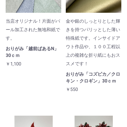
当店オリジナル！片面がパ
金や銀のしっとりとした輝
ール加工された無地和紙で
きを持つパリッとした薄い
す。
特殊紙です。インサイドア
ウト作品や、１００工程以
おりがみ「越前ぱあるN」
上の複雑な折り紙にもおス
30ｃｍ
スメです！
￥1,100
おりがみ「コズピカ／クロ
キン・クロギン」30ｃｍ
￥550