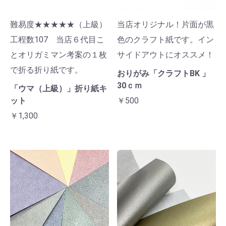
難易度★★★★★（上級）
当店オリジナル！片面が黒
工程数107 当店６代目こ
色のクラフト紙です。イン
とオリガミマン考案の１枚
サイドアウトにオススメ！
で折る折り紙です。
おりがみ「クラフトBK 」
30ｃｍ
「ウマ（上級）」折り紙キ
ット
￥500
￥1,300
お買い物を続ける
カートへ進む