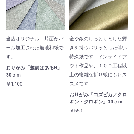
当店オリジナル！片面がパ
金や銀のしっとりとした輝
ール加工された無地和紙で
きを持つパリッとした薄い
す。
特殊紙です。インサイドア
ウト作品や、１００工程以
おりがみ「越前ぱあるN」
上の複雑な折り紙にもおス
30ｃｍ
スメです！
￥1,100
おりがみ「コズピカ／クロ
キン・クロギン」30ｃｍ
￥550