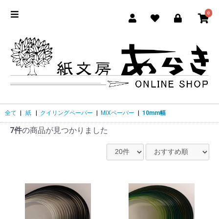
0
全て
|
紙
|
クイリングペーパー
|
MIXペーパー
|
10mm幅
7件
の商品が見つかりました