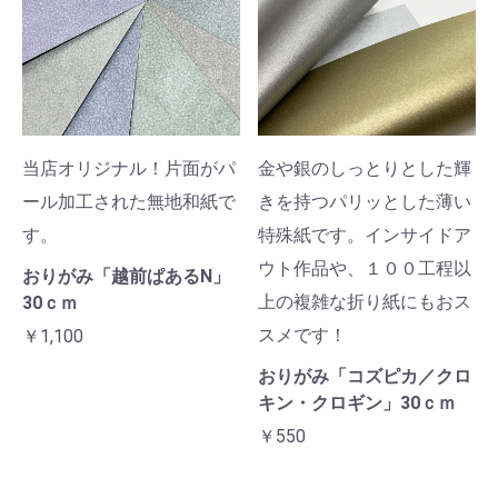
当店オリジナル！片面がパ
金や銀のしっとりとした輝
ール加工された無地和紙で
きを持つパリッとした薄い
す。
特殊紙です。インサイドア
ウト作品や、１００工程以
おりがみ「越前ぱあるN」
上の複雑な折り紙にもおス
30ｃｍ
スメです！
￥1,100
おりがみ「コズピカ／クロ
キン・クロギン」30ｃｍ
￥550