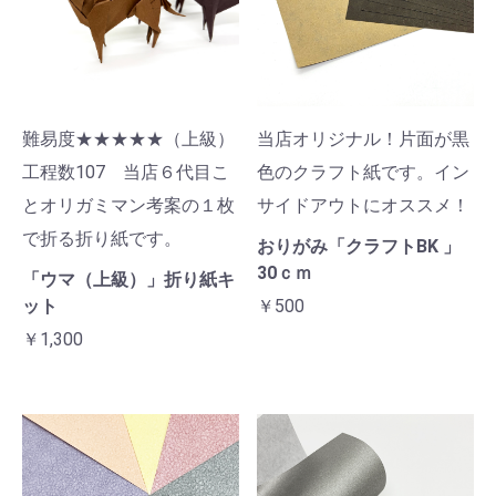
お買い物を続ける
カートへ進む
難易度★★★★★（上級）
当店オリジナル！片面が黒
工程数107 当店６代目こ
色のクラフト紙です。イン
とオリガミマン考案の１枚
サイドアウトにオススメ！
で折る折り紙です。
おりがみ「クラフトBK 」
30ｃｍ
「ウマ（上級）」折り紙キ
ット
￥500
￥1,300