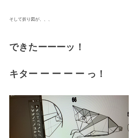
そして折り図が、、、
できたーーーッ！
キター ー ー ー ー っ！