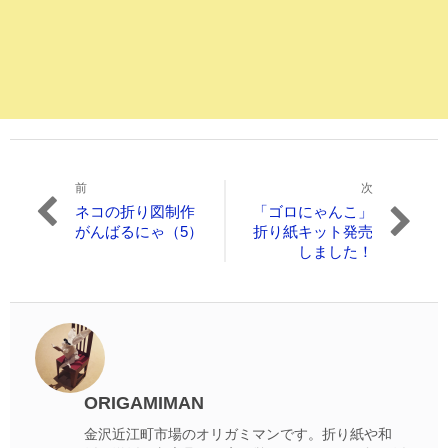
前
次
投
過
次
ネコの折り図制作
「ゴロにゃんこ」
稿
去
の
がんばるにゃ（5）
折り紙キット発売
の
投
しました！
ナ
投
稿:
ビ
稿:
ゲ
ー
シ
ORIGAMIMAN
ョ
金沢近江町市場のオリガミマンです。折り紙や和
ン