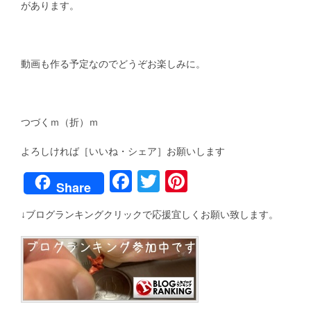
があります。
動画も作る予定なのでどうぞお楽しみに。
つづくｍ（折）ｍ
よろしければ［いいね・シェア］お願いします
F
T
Pi
Share
a
wi
nt
↓ブログランキングクリックで応援宜しくお願い致します。
c
tt
er
e
er
e
b
st
o