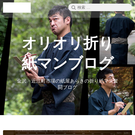
コ
検
メニュー
ン
索:
テ
ン
ツ
へ
オリオリ折り
ス
キ
ッ
紙マンブログ
プ
金沢・近江町市場の紙屋あらきの折り紙マン奮
闘ブログ