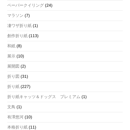
ペーパークイリング
(24)
マラソン
(7)
凄ワザ折り紙
(1)
創作折り紙
(113)
和紙
(8)
展示
(10)
展開図
(2)
折り図
(31)
折り紙
(227)
折り紙キャッツ＆ドッグス プレミアム
(1)
文鳥
(1)
有澤悠河
(10)
本格折り紙
(11)