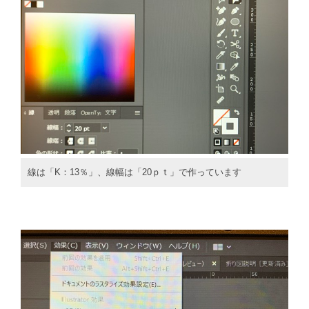
線は「K：13％」、線幅は「20ｐｔ」で作っています