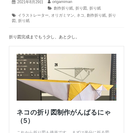
2021
origamiman
投
2021年8月29日
投
年
稿
稿
カ
創作折り紙
,
折り図
,
折り紙
10
日:
者:
テ
タ
イラストレーター
,
オリガミマン
,
ネコ
,
創作折り紙
,
折り
月
ゴ
図
,
グ:
折り紙
27
リ
日
ー:
折り図完成までもう少し、あと少し。