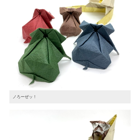
ノろーぜッ！