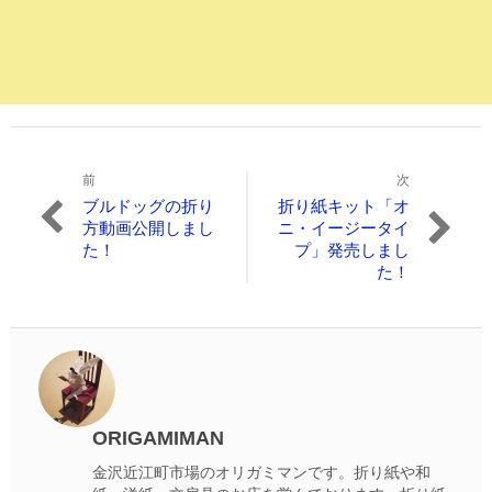
前
次
投
過
次
ブルドッグの折り
折り紙キット「オ
稿
去
の
方動画公開しまし
ニ・イージータイ
の
投
た！
プ」発売しまし
ナ
投
稿:
た！
ビ
稿:
ゲ
ー
シ
ョ
ORIGAMIMAN
ン
金沢近江町市場のオリガミマンです。折り紙や和