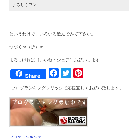
よろしくワン
というわけで、いろいろ遊んでみて下さい。
つづくｍ（折）ｍ
よろしければ［いいね・シェア］お願いします
F
T
Pi
Share
a
wi
nt
↓ブログランキングクリックで応援宜しくお願い致します。
c
tt
er
e
er
e
b
st
o
o
ブログランキング