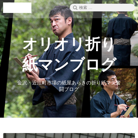
コ
検
メニュー
ン
索:
テ
ン
ツ
へ
オリオリ折り
ス
キ
ッ
紙マンブログ
プ
金沢・近江町市場の紙屋あらきの折り紙マン奮
闘ブログ