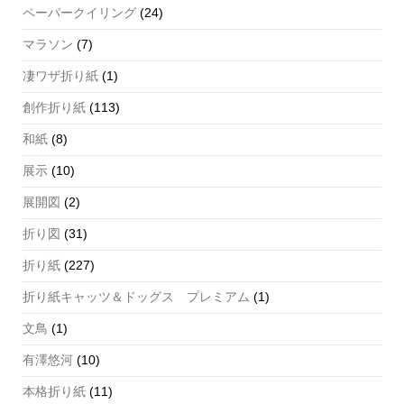
ペーパークイリング
(24)
マラソン
(7)
凄ワザ折り紙
(1)
創作折り紙
(113)
和紙
(8)
展示
(10)
展開図
(2)
折り図
(31)
折り紙
(227)
折り紙キャッツ＆ドッグス プレミアム
(1)
文鳥
(1)
有澤悠河
(10)
本格折り紙
(11)