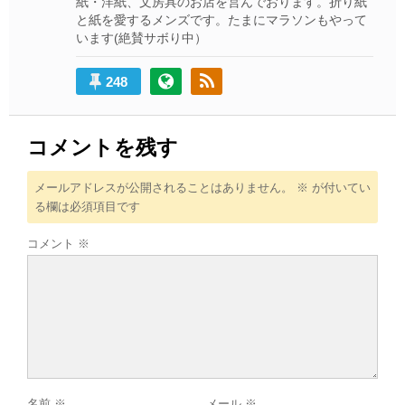
紙・洋紙、文房具のお店を営んでおります。折り紙
と紙を愛するメンズです。たまにマラソンもやって
います(絶賛サボり中）
248
コメントを残す
メールアドレスが公開されることはありません。
※
が付いてい
る欄は必須項目です
コメント
※
名前
※
メール
※