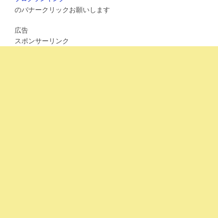
k
のバナークリックお願いします
広告
スポンサーリンク