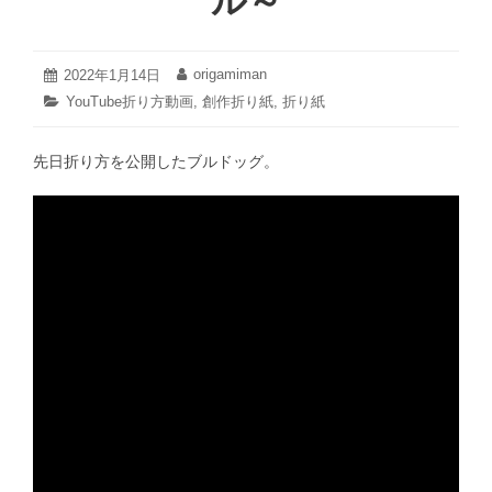
ル～
2022
origamiman
投
2022年1月14日
投
年
稿
稿
カ
YouTube折り方動画
,
創作折り紙
,
折り紙
1
日:
者:
テ
月
ゴ
14
先日折り方を公開したブルドッグ。
リ
日
ー: