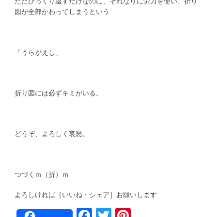
ただひっくり返すだけなのに、それなりに労力を使い、折り
図が全部かわってしまうという
「うらがえし」
折り図には必ずキミがいる。
どうぞ、よろしく哀愁。
つづくｍ（折）ｍ
よろしければ［いいね・シェア］お願いします
F
T
Pi