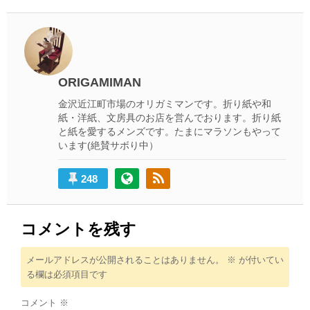
投
稿:
ビ
稿:
ゲ
ー
シ
ORIGAMIMAN
ョ
金沢近江町市場のオリガミマンです。折り紙や和
紙・洋紙、文房具のお店を営んでおります。折り紙
ン
と紙を愛するメンズです。たまにマラソンもやって
います(絶賛サボり中）
248
コメントを残す
メールアドレスが公開されることはありません。
※
が付いてい
る欄は必須項目です
コメント
※