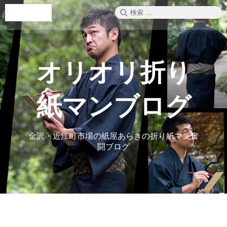
コ
検
メニュー
ン
索:
テ
ン
ツ
へ
オリオリ折り
ス
キ
ッ
紙マンブログ
プ
金沢・近江町市場の紙屋あらきの折り紙マン奮
闘ブログ