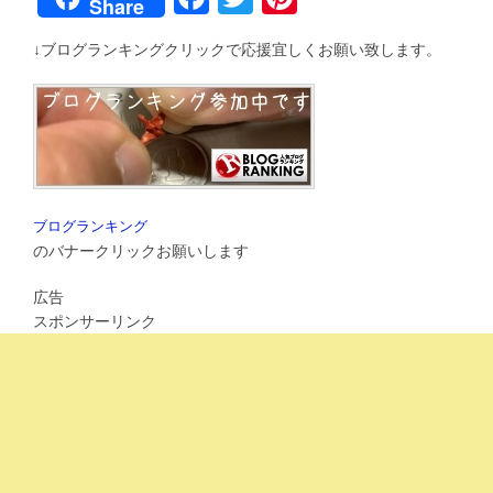
Share
a
wi
nt
↓ブログランキングクリックで応援宜しくお願い致します。
c
tt
er
e
er
e
b
st
o
o
ブログランキング
k
のバナークリックお願いします
広告
スポンサーリンク