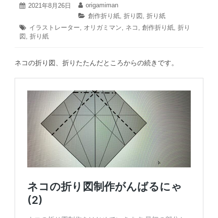
2021
origamiman
投
2021年8月26日
投
年
稿
稿
カ
創作折り紙
,
折り図
,
折り紙
10
日:
者:
テ
タ
イラストレーター
,
オリガミマン
,
ネコ
,
創作折り紙
,
折り
月
ゴ
図
,
グ:
折り紙
27
リ
日
ー:
ネコの折り図、折りたたんだところからの続きです。