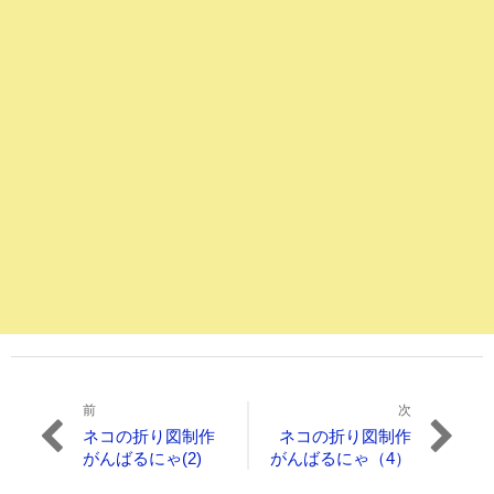
前
次
投
過
次
ネコの折り図制作
ネコの折り図制作
稿
去
の
がんばるにゃ(2)
がんばるにゃ（4）
の
投
ナ