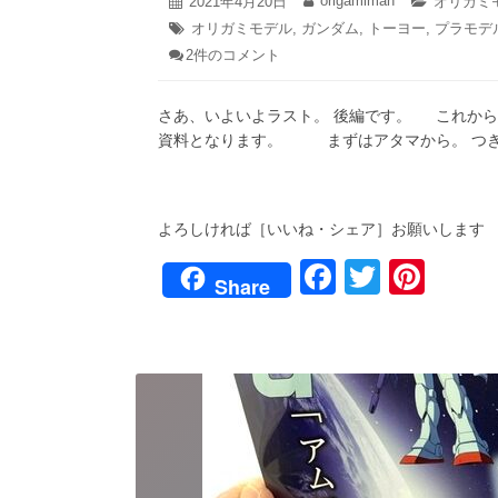
2021
origamiman
投
2021年4月20日
投
カ
オリガミ
年
稿
稿
テ
タ
オリガミモデル
,
ガンダム
,
トーヨー
,
プラモデ
4
日:
者:
ゴ
グ:
オ
2件のコメント
月
リ
20
リ
ー:
日
ガ
さあ、いよいよラスト。 後編です。 これか
ミ
ガ
資料となります。 まずはアタマから。 つ
ン
ダ
ム
の
よろしければ［いいね・シェア］お願いします
完
成、
F
T
Pi
そ
Share
し
a
wi
nt
て
完
c
tt
er
結！/
e
er
e
ガ
ン
b
st
ダ
ム
o
に
挑
o
戦