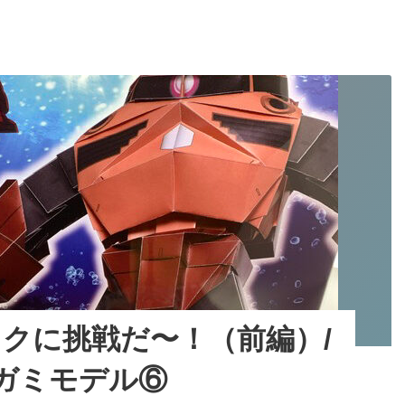
花
見
に
ピ
ッ
タ
リ！/
シ
ャ
ア
専
用
ズ
ゴ
ッ
ク
に
クに挑戦だ〜！（前編）/
挑
戦
ガミモデル⑥
だ〜！