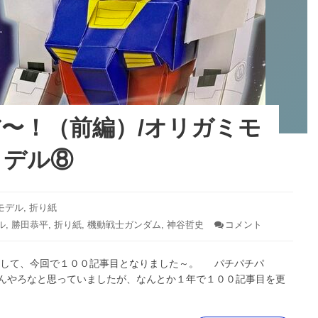
て
完
結！/
ガ
ン
ダ
ム
に
〜！（前編）/オリガミモ
挑
戦
デル⑧
だ〜！
（後
編）/
モデル
,
折り紙
オ
ル
,
勝田恭平
,
折り紙
,
機動戦士ガンダム
,
神谷哲史
コメント
: ガ
リ
ン
ガ
ダ
ミ
そして、今回で１００記事目となりました～。 パチパチパ
ム
モ
に
んやろなと思っていましたが、なんとか１年で１００記事目を更
挑
デ
戦
ル
だ〜！