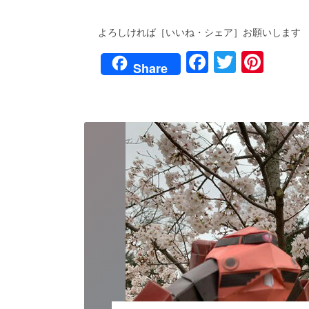
よろしければ［いいね・シェア］お願いします
F
T
Pi
Share
a
wi
nt
c
tt
er
e
er
e
b
st
o
o
k