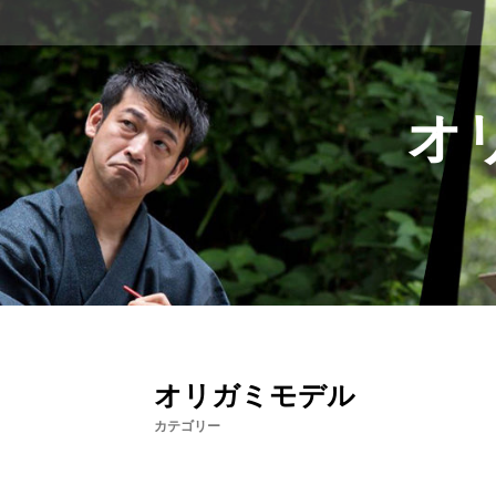
コ
ン
テ
ン
ツ
オ
へ
ス
キ
ッ
プ
オリガミモデル
カテゴリー