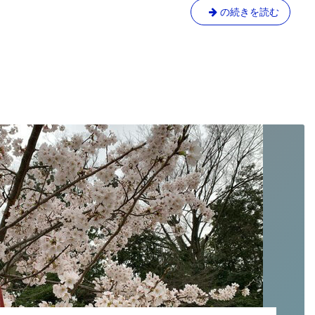
⑨
（前
ガ
の続きを読む
編）/
ン
オ
ダ
リ
ム
ガ
ミ
に
モ
挑
デ
戦
ル
だ〜！
⑧
（前
編）/
オ
リ
ガ
ミ
モ
デ
ル
⑧