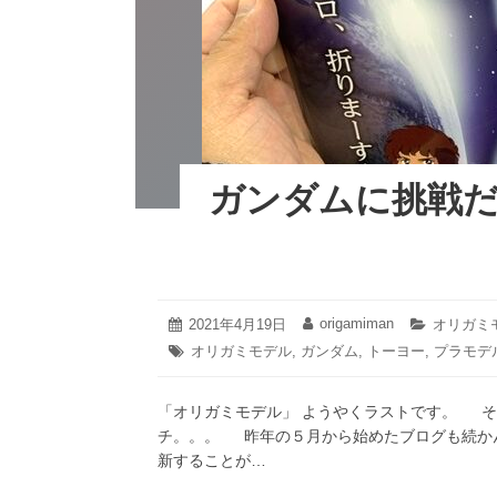
k
だ〜！
（後
編）/
オ
リ
ガ
ミ
モ
デ
ガンダムに挑戦だ
ル
⑨
へ
の
2021
origamiman
投
2021年4月19日
投
カ
オリガミ
年
稿
稿
テ
タ
オリガミモデル
,
ガンダム
,
トーヨー
,
プラモデ
4
日:
者:
ゴ
グ:
月
リ
19
ー:
「オリガミモデル」 ようやくラストです。 
日
チ。。。 昨年の５月から始めたブログも続か
新することが…