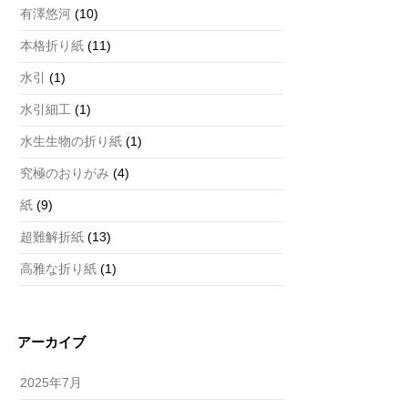
有澤悠河
(10)
本格折り紙
(11)
水引
(1)
水引細工
(1)
水生生物の折り紙
(1)
究極のおりがみ
(4)
紙
(9)
超難解折紙
(13)
高雅な折り紙
(1)
アーカイブ
2025年7月