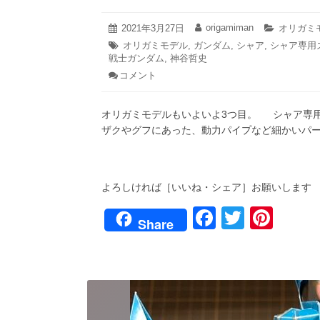
2021
origamiman
投
2021年3月27日
投
カ
オリガミ
年
稿
稿
テ
タ
オリガミモデル
,
ガンダム
,
シャア
,
シャア専用
3
日:
者:
ゴ
戦士ガンダム
グ:
,
神谷哲史
月
リ
28
コメント
: シ
ー:
日
ャ
ア
オリガミモデルもいよいよ3
専
用
ザクやグフにあった、動力パイプなど細かいパ
ズ
ゴ
ッ
ク
よろしければ［いいね・シェア］お願いします
に
挑
F
T
Pi
戦
Share
だ〜！
a
wi
nt
（前
編）/
c
tt
er
オ
e
er
e
リ
ガ
b
st
ミ
モ