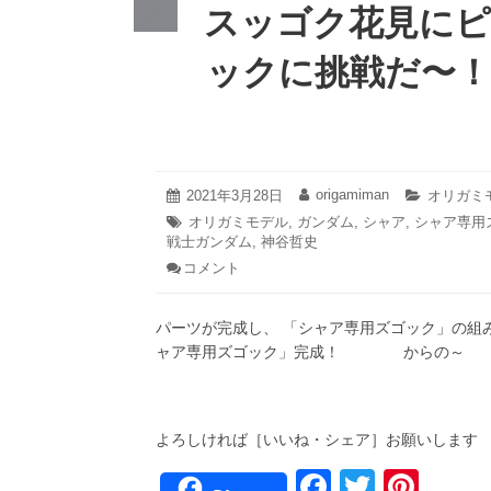
スッゴク花見にピ
ックに挑戦だ〜！
2021
origamiman
投
2021年3月28日
投
カ
オリガミ
年
稿
稿
テ
タ
オリガミモデル
,
ガンダム
,
シャア
,
シャア専用
3
日:
者:
ゴ
戦士ガンダム
グ:
,
神谷哲史
月
リ
28
コメント
: ス
ー:
日
ッ
ゴ
パーツが完成し、 「シャア専用ズゴック
ク
花
ャア専用ズゴック」完成！ からの
見
に
ピ
ッ
よろしければ［いいね・シェア］お願いします
タ
リ！/
F
T
Pi
シ