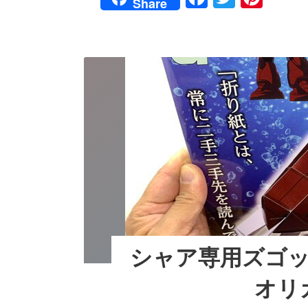
Share
ャ
a
wi
nt
ア
専
c
tt
er
用
e
er
e
ズ
ゴ
b
st
ッ
ク
o
に
挑
o
戦
k
だ〜！
（後
編）/
オ
リ
ガ
ミ
モ
デ
シャア専用ズゴッ
ル
⑦
オリ