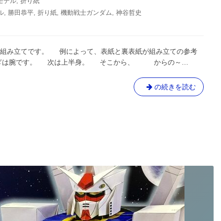
モデル
,
折り紙
ル
,
勝田恭平
,
折り紙
,
機動戦士ガンダム
,
神谷哲史
ら組み立てです。 例によって、表紙と裏表紙が組み立ての参考
ぎは腕です。 次は上半身。 そこから、 からの～…
オ
の続きを読む
リ
ガ
ミ
ガ
ン
ダ
ム
の
完
成、
そ
し