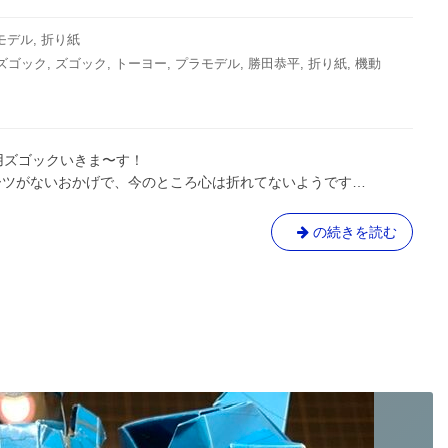
（後
編）/
モデル
,
折り紙
オ
ズゴック
,
ズゴック
,
トーヨー
,
プラモデル
,
勝田恭平
,
折り紙
,
機動
リ
ガ
ミ
モ
デ
つ目。 シャア専用ズゴックいきま〜す！
ル
ーツがないおかげで、今のところ心は折れてないようです…
⑦
シ
の続きを読む
ャ
ア
専
用
ズ
ゴ
ッ
ク
に