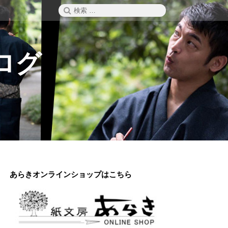
検
検
索
索:
ログ
あらきオンラインショップはこちら