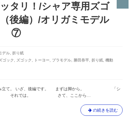
ッタリ！/シャア専用ズゴ
（後編）/オリガミモデル
⑦
モデル
,
折り紙
ズゴック
,
ズゴック
,
トーヨー
,
プラモデル
,
勝田恭平
,
折り紙
,
機動
」の組み立て。 いざ、後編です。 まずは脚から。 「シ
～ それでは。 さて、ここから…
ス
の続きを読む
ッ
ゴ
ク