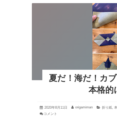
e
er
e
b
st
o
o
k
夏だ！海だ！カ
本格的
2021
origamiman
投
2020年8月11日
投
カ
折り紙
,
年
稿
稿
テ
コメント
: 夏
10
日:
者:
ゴ