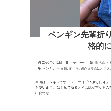
ペンギン先輩折
格的
2020
origamiman
投
2020年6月1日
投
カ
折り紙
,
本
年
稿
稿
テ
タ
ペンギン
,
中級編
,
前川淳
,
創作折り紙にオスス
6
日:
者:
ゴ
グ:
月
リ
1
ー:
今回はペンギンです。 テーマは「15度と円錐」
日
を使います。 はじめて折るときは紙が重なるの
に合わせ…