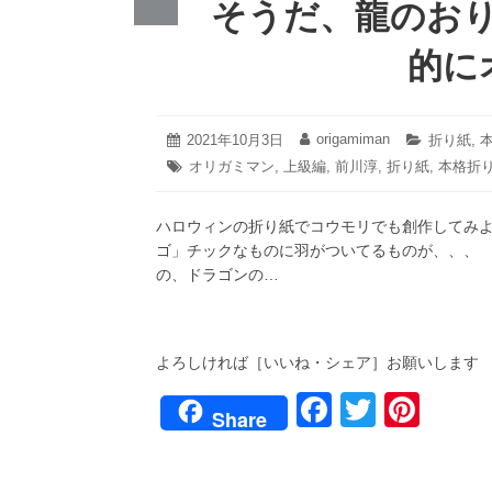
そうだ、龍のお
的に
2021
origamiman
投
2021年10月3日
投
カ
折り紙
,
年
稿
稿
テ
タ
オリガミマン
,
上級編
,
前川淳
,
折り紙
,
本格折
10
日:
者:
ゴ
グ:
月
リ
27
ー:
ハロウィンの折り紙でコウモリでも創作してみ
日
ゴ」チックなものに羽がついてるものが、、、
の、ドラゴンの…
よろしければ［いいね・シェア］お願いします
F
T
Pi
Share
a
wi
nt
c
tt
er