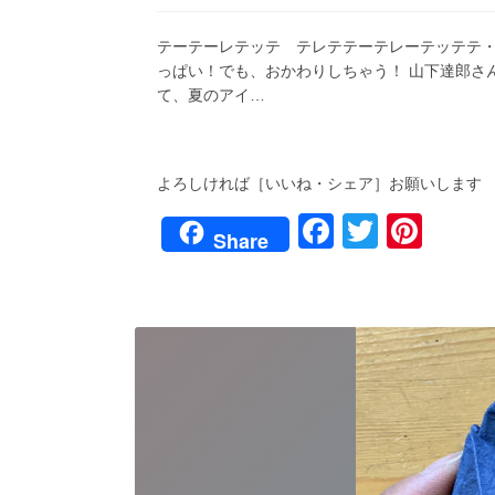
だ！
月
リ
海
27
ー:
テーテーレテッテ テレテテーテレーテッテテ・
だ！
日
カ
っぱい！でも、おかわりしちゃう！ 山下達郎
ブ
て、夏のアイ…
ト
ム
シ
だ
よろしければ［いいね・シェア］お願いします
ー
ッ！!
F
T
Pi
そ
Share
の
a
wi
nt
１
本
c
tt
er
格
的
e
er
e
に
b
st
オ
リ
o
ガ
ミ！
o
⑨
k