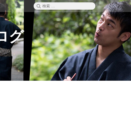
検
検
索
索:
ログ