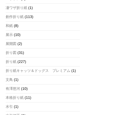
凄ワザ折り紙
(1)
創作折り紙
(113)
和紙
(8)
展示
(10)
展開図
(2)
折り図
(31)
折り紙
(227)
折り紙キャッツ＆ドッグス プレミアム
(1)
文鳥
(1)
有澤悠河
(10)
本格折り紙
(11)
水引
(1)