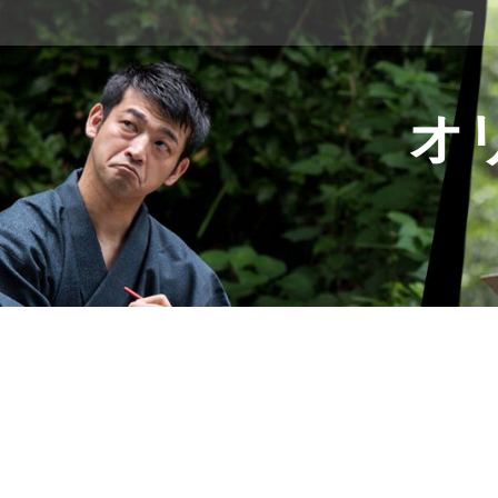
コ
ン
テ
ン
ツ
オ
へ
ス
キ
ッ
プ