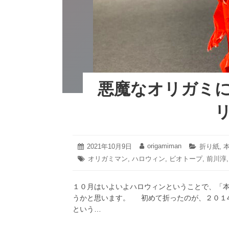
悪魔なオリガミ
2021
origamiman
投
2021年10月9日
投
カ
折り紙
,
年
稿
稿
テ
タ
オリガミマン
,
ハロウィン
,
ビオトープ
,
前川淳
10
日:
者:
ゴ
グ:
月
リ
27
ー:
１０月はいよいよハロウィンということで、「
日
うかと思います。 初めて折ったのが、２０１4
という…