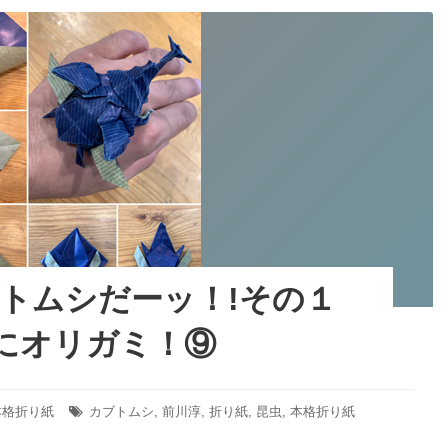
が
的
に
み
オ
を
リ
勉
ガ
強
ミ！
し
⑩
よ
う！
本
格
的
に
オ
ブトムシだーッ！!その１
リ
ガ
にオリガミ！⑨
ミ！
⑩
本格折り紙
タ
カブトムシ
,
前川淳
,
折り紙
,
昆虫
,
本格折り紙
グ: