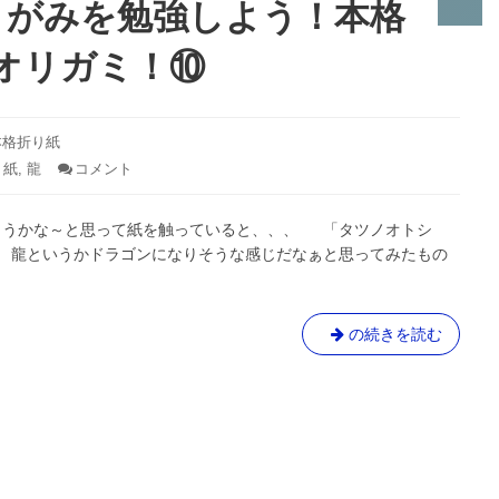
ミ！
りがみを勉強しよう！本格
⑪
オリガミ！⑩
本格折り紙
り紙
,
龍
コメント
: そ
う
だ、
ようかな～と思って紙を触っていると、、、 「タツノオトシ
龍
の
 龍というかドラゴンになりそうな感じだなぁと思ってみたもの
お
り
が
み
そ
の続きを読む
を
う
勉
だ、
強
龍
し
よ
の
う！
お
本
り
格