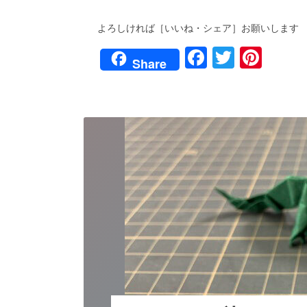
よろしければ［いいね・シェア］お願いします
F
T
Pi
Share
a
wi
nt
c
tt
er
e
er
e
b
st
o
o
k