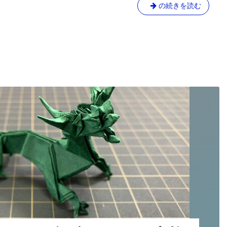
チ
悪
の続きを読む
ャ
魔
レ
な
ン
オ
ジ！
本
リ
格
ガ
的
ミ
に
に
オ
チ
リ
ガ
ャ
ミ！
レ
⑪
ン
ジ！
本
格
的
に
オ
リ
ガ