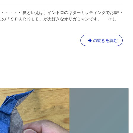
・・・・・ 夏といえば、イントロのギターカッティングでお腹い
さんの「ＳＰＡＲＫＬＥ」が大好きなオリガミマンです。 そし
夏
の続きを読む
だ！
海
だ！
カ
ブ
ト
ム
シ
だ
ー
ッ！!
そ
の
１