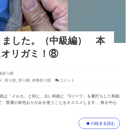
本
格
的
に
オ
リ
りました。（中級編） 本
ガ
ミ！
にオリガミ！⑧
⑨
格折り紙
メ
,
折り紙
,
折り鶴
,
本格折り紙
コメント
: ペ
ン
ギ
 紙は「イルカ」と同じ、古い和紙と「5リーフ」を裏打ちした和紙
ン
先
で、普通の単色おりがみを使うことをオススメします。 角を中心
輩
折
り
ま
ペ
の続きを読む
し
ン