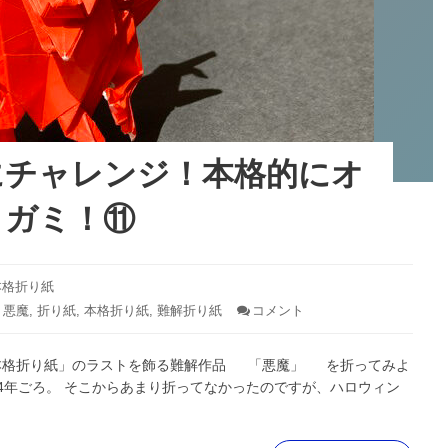
にチャレンジ！本格的にオ
リガミ！⑪
本格折り紙
,
悪魔
,
折り紙
,
本格折り紙
,
難解折り紙
コメント
: 悪
魔
な
本格折り紙」のラストを飾る難解作品 「悪魔」 を折ってみよ
オ
リ
年ごろ。 そこからあまり折ってなかったのですが、ハロウィン
ガ
ミ
に